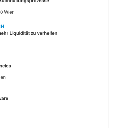
ür Buchhaltungsprozesse
50 Wien
BH
hr Liquidität zu verhelfen
ncies
ien
ware