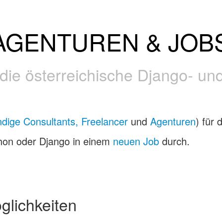
AGENTUREN & JOB
 die österreichische Django- 
ndige Consultants, Freelancer
und
Agenturen
) für 
thon oder Django in einem
neuen Job
durch.
lichkeiten