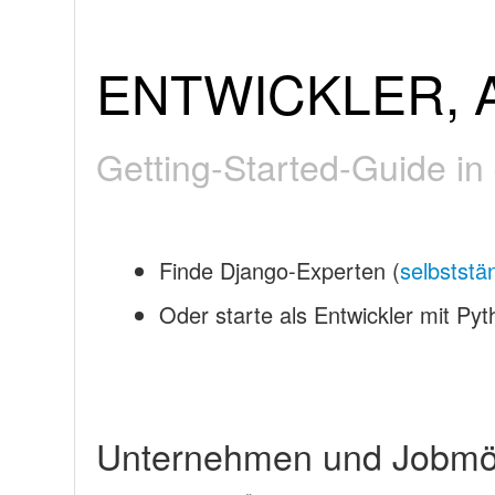
ENTWICKLER, 
Getting-Started-Guide in
Finde Django-Experten (
selbststä
Oder starte als Entwickler mit Py
Unternehmen und Jobmög